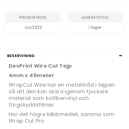
PRODUKTKOD:
LAGERSTATUS:
cut3232
I lager
BESKRIVNING
DevPrint Wire Cut Tejp
4mm x 45meter
WrapCut Wire har en metalltråd i tejpen
så att den kan skära igenom tjockare
material som kolfibervinyl och
färgskyddsfilmer.
Har det högre klibbmedlet, samma som
Wrap Cut Pro