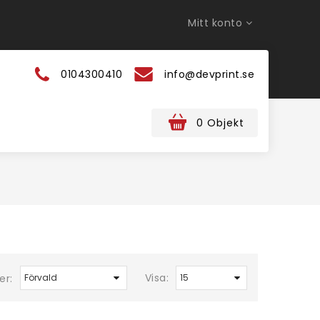
Mitt konto
0104300410
info@devprint.se
0 Objekt
Visa:
er: