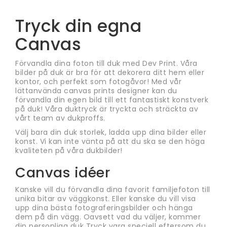
Tryck din egna
Canvas
Förvandla dina foton till duk med Dev Print. Våra
bilder på duk är bra för att dekorera ditt hem eller
kontor, och perfekt som fotogåvor! Med vår
lättanvända canvas prints designer kan du
förvandla din egen bild till ett fantastiskt konstverk
på duk! Våra duktryck är tryckta och sträckta av
vårt team av dukproffs.
Välj bara din duk storlek, ladda upp dina bilder eller
konst. Vi kan inte vänta på att du ska se den höga
kvaliteten på våra dukbilder!
Canvas idéer
Kanske vill du förvandla dina favorit familjefoton till
unika bitar av väggkonst. Eller kanske du vill visa
upp dina bästa fotograferingsbilder och hänga
dem på din vägg. Oavsett vad du väljer, kommer
din personliga duk Tryck vara speciell eftersom du