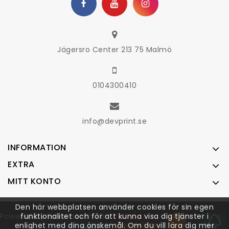
Jägersro Center 213 75 Malmö
0104300410
info@devprint.se
INFORMATION
EXTRA
MITT KONTO
Den här webbplatsen använder cookies för sin egen
funktionalitet och för att kunna visa dig tjänster i
Powered by
Solvistatech AB
enlighet med dina önskemål. Om du vill lära dig mer