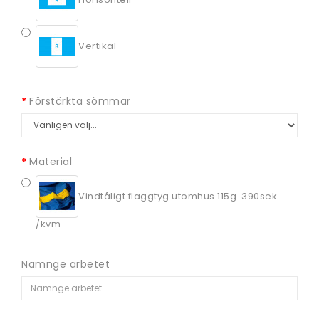
Vertikal
Förstärkta sömmar
Material
Vindtåligt flaggtyg utomhus 115g. 390sek
/kvm
Namnge arbetet