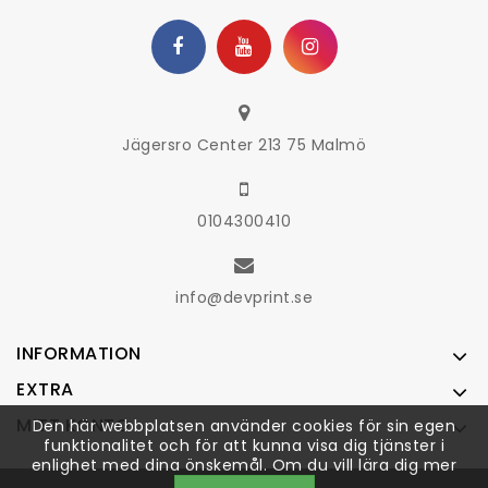
Jägersro Center 213 75 Malmö
0104300410
info@devprint.se
INFORMATION
EXTRA
MITT KONTO
Den här webbplatsen använder cookies för sin egen
funktionalitet och för att kunna visa dig tjänster i
enlighet med dina önskemål. Om du vill lära dig mer