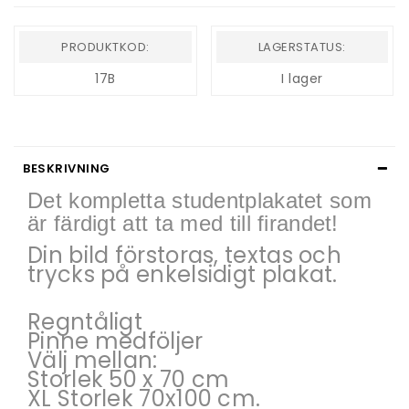
PRODUKTKOD:
LAGERSTATUS:
17B
I lager
BESKRIVNING
Det kompletta studentplakatet som
är färdigt att ta med till firandet!
Din bild förstoras, textas och
trycks på enkelsidigt plakat.
Regntåligt
Pinne medföljer
Välj mellan:
Storlek 50 x 70 cm
XL Storlek 70x100 cm.