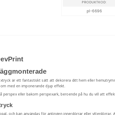
PRODUKTKOD:
pl-6696
DevPrint
 Väggmonterade
extryck är ett fantastiskt sätt att dekorera ditt hem eller hemutr
 igenom med en imponerande djup effekt.
å perspex eller bakom perspexark, beroende på hu du vill att effek
tryck
r opal, och kan användas för antingen innerdörrar eller ytterdörrar. A