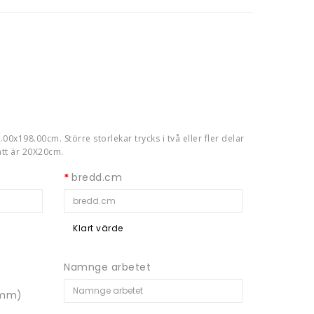
00x198.00cm. Större storlekar trycks i två eller fler delar
ått är 20X20cm.
bredd.cm
Klart värde
Namnge arbetet
 3mm)