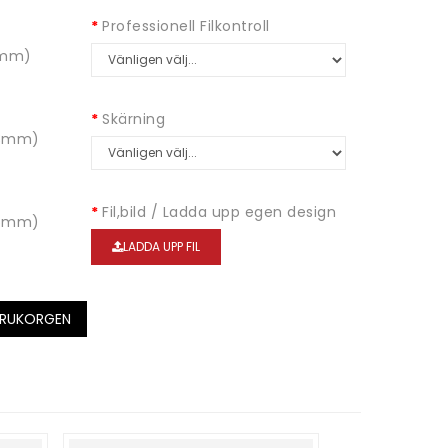
Professionell Filkontroll
 5mm)
Skärning
 3mm)
Fil,bild / Ladda upp egen design
 5mm)
LADDA UPP FIL
ARUKORGEN