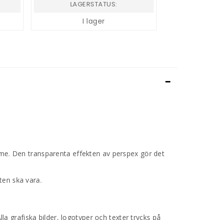
LAGERSTATUS:
I lager
ymme. Den transparenta effekten av perspex gör det
ten ska vara.
lla grafiska bilder, logotyper och texter trycks på