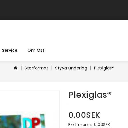
Service
Om Oss
Storformat
Styva underlag
Plexiglas®
Plexiglas®
0.00SEK
Exkl. moms: 0.00SEK