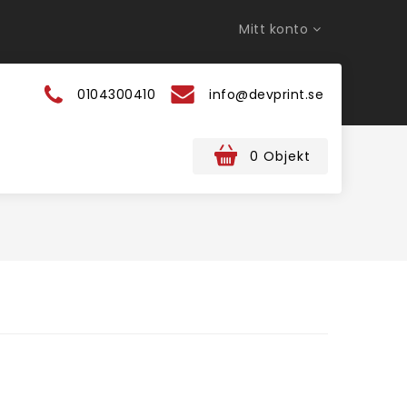
Mitt konto
0104300410
info@devprint.se
0 Objekt