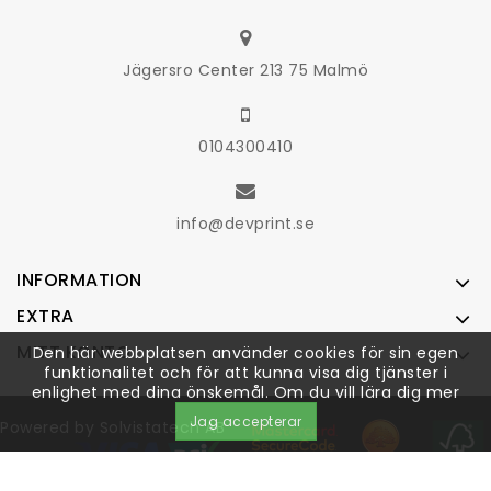
Jägersro Center 213 75 Malmö
0104300410
info@devprint.se
INFORMATION
EXTRA
MITT KONTO
Den här webbplatsen använder cookies för sin egen
funktionalitet och för att kunna visa dig tjänster i
enlighet med dina önskemål. Om du vill lära dig mer
Jag accepterar
Powered by
Solvistatech AB