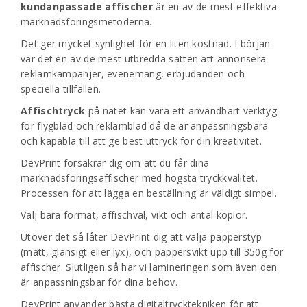
kundanpassade affischer
är en av de mest effektiva
marknadsföringsmetoderna.
Det ger mycket synlighet för en liten kostnad. I början
var det en av de mest utbredda sätten att annonsera
reklamkampanjer, evenemang, erbjudanden och
speciella tillfällen.
Affischtryck
på nätet kan vara ett användbart verktyg
för flygblad och reklamblad då de är anpassningsbara
och kapabla till att ge best uttryck för din kreativitet.
DevPrint försäkrar dig om att du får dina
marknadsföringsaffischer med högsta tryckkvalitet.
Processen för att lägga en beställning är väldigt simpel.
Välj bara format, affischval, vikt och antal kopior.
Utöver det så låter DevPrint dig att välja papperstyp
(matt, glansigt eller lyx), och pappersvikt upp till 350g för
affischer. Slutligen så har vi lamineringen som även den
är anpassningsbar för dina behov.
DevPrint använder bästa digitaltrycktekniken för att