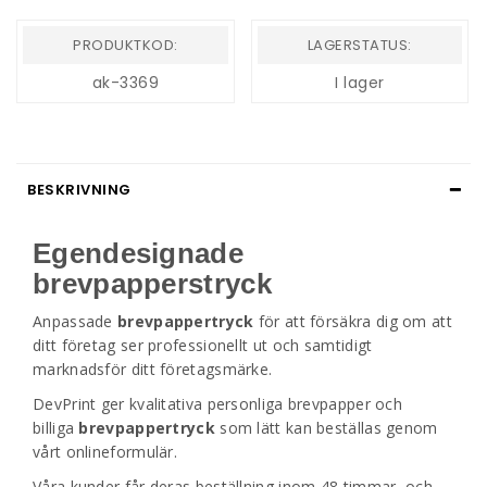
PRODUKTKOD:
LAGERSTATUS:
ak-3369
I lager
BESKRIVNING
Egendesignade
brevpapperstryck
Anpassade
brevpappertryck
för att försäkra dig om att
ditt företag ser professionellt ut och samtidigt
marknadsför ditt företagsmärke.
DevPrint ger kvalitativa personliga brevpapper och
billiga
brevpappertryck
som lätt kan beställas genom
vårt onlineformulär.
Våra kunder får deras beställning inom 48 timmar, och