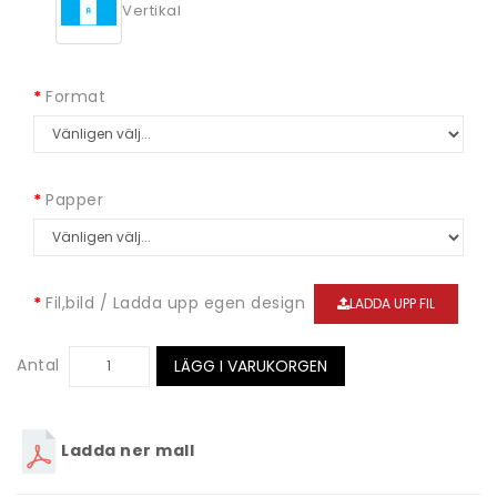
Vertikal
Format
Papper
Fil,bild / Ladda upp egen design
LADDA UPP FIL
Antal
LÄGG I VARUKORGEN
Ladda ner mall