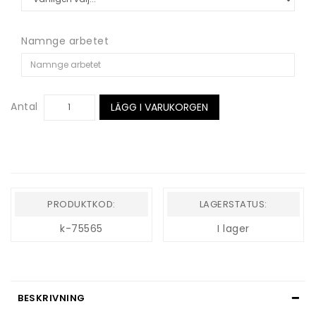
Namnge arbetet
Antal
LÄGG I VARUKORGEN
PRODUKTKOD:
LAGERSTATUS:
k-75565
I lager
BESKRIVNING