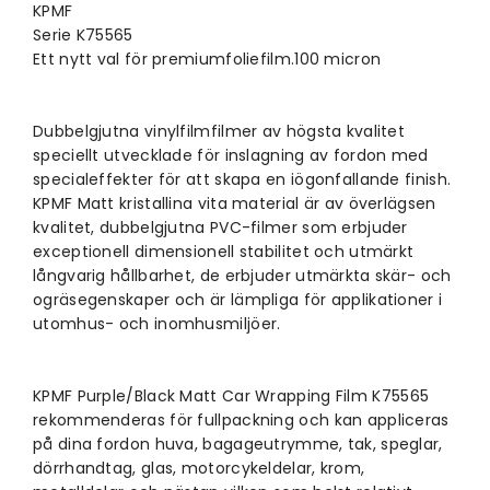
KPMF
Serie K75565
Ett nytt val för premiumfoliefilm.100 micron
Dubbelgjutna vinylfilmfilmer av högsta kvalitet
speciellt utvecklade för inslagning av fordon med
specialeffekter för att skapa en iögonfallande finish.
KPMF Matt kristallina vita material är av överlägsen
kvalitet, dubbelgjutna PVC-filmer som erbjuder
exceptionell dimensionell stabilitet och utmärkt
långvarig hållbarhet, de erbjuder utmärkta skär- och
ogräsegenskaper och är lämpliga för applikationer i
utomhus- och inomhusmiljöer.
KPMF Purple/Black Matt
Car Wrapping Film K75565
rekommenderas för fullpackning och kan appliceras
på dina fordon huva, bagageutrymme, tak, speglar,
dörrhandtag, glas, motorcykeldelar, krom,