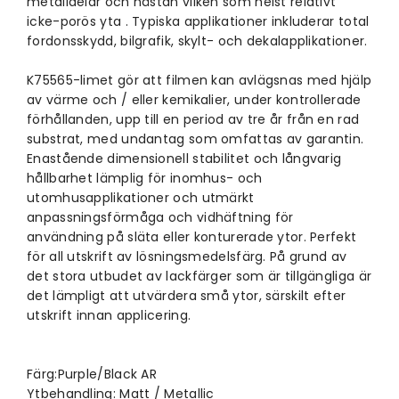
metalldelar och nästan vilken som helst relativt
icke-porös yta . Typiska applikationer inkluderar total
fordonsskydd, bilgrafik, skylt- och dekalapplikationer.
K75565-limet gör att filmen kan avlägsnas med hjälp
av värme och / eller kemikalier, under kontrollerade
förhållanden, upp till en period av tre år från en rad
substrat, med undantag som omfattas av garantin.
Enastående dimensionell stabilitet och långvarig
hållbarhet lämplig för inomhus- och
utomhusapplikationer och utmärkt
anpassningsförmåga och vidhäftning för
användning på släta eller konturerade ytor. Perfekt
för all utskrift av lösningsmedelsfärg. På grund av
det stora utbudet av lackfärger som är tillgängliga är
det lämpligt att utvärdera små ytor, särskilt efter
utskrift innan applicering.
Färg:Purple/Black AR
Ytbehandling: Matt / Metallic