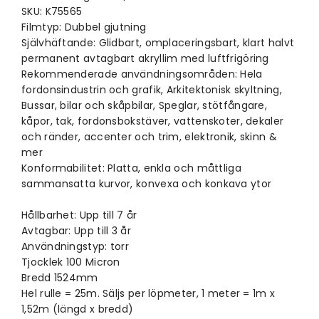
SKU: K75565
Filmtyp: Dubbel gjutning
Självhäftande: Glidbart, omplaceringsbart, klart halvt
permanent avtagbart akryllim med luftfrigöring
Rekommenderade användningsområden: Hela
fordonsindustrin och grafik, Arkitektonisk skyltning,
Bussar, bilar och skåpbilar, Speglar, stötfångare,
kåpor, tak, fordonsbokstäver, vattenskoter, dekaler
och ränder, accenter och trim, elektronik, skinn &
mer
Konformabilitet: Platta, enkla och måttliga
sammansatta kurvor, konvexa och konkava ytor
Hållbarhet: Upp till 7 år
Avtagbar: Upp till 3 år
Användningstyp: torr
Tjocklek 100 Micron
Bredd 1524mm
Hel rulle = 25m. Säljs per löpmeter, 1 meter = 1m x
1,52m (längd x bredd)