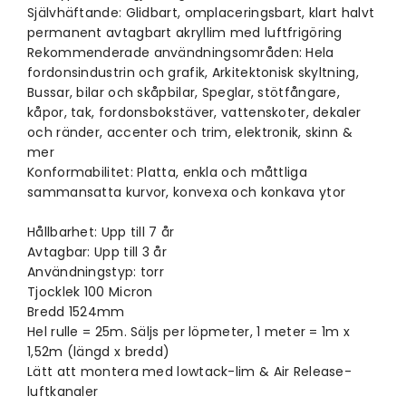
Självhäftande: Glidbart, omplaceringsbart, klart halvt
permanent avtagbart akryllim med luftfrigöring
Rekommenderade användningsområden: Hela
fordonsindustrin och grafik, Arkitektonisk skyltning,
Bussar, bilar och skåpbilar, Speglar, stötfångare,
kåpor, tak, fordonsbokstäver, vattenskoter, dekaler
och ränder, accenter och trim, elektronik, skinn &
mer
Konformabilitet: Platta, enkla och måttliga
sammansatta kurvor, konvexa och konkava ytor
Hållbarhet: Upp till 7 år
Avtagbar: Upp till 3 år
Användningstyp: torr
Tjocklek 100 Micron
Bredd 1524mm
Hel rulle = 25m. Säljs per löpmeter, 1 meter = 1m x
1,52m (längd x bredd)
Lätt att montera med lowtack-lim & Air Release-
luftkanaler