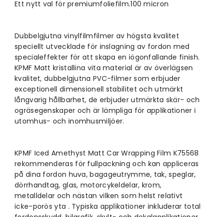
Ett nytt val för premiumfoliefilm.100 micron
Dubbelgjutna vinylfilmfilmer av högsta kvalitet
speciellt utvecklade för inslagning av fordon med
specialeffekter för att skapa en iögonfallande finish.
KPMF Matt kristallina vita material är av överlägsen
kvalitet, dubbelgjutna PVC-filmer som erbjuder
exceptionell dimensionell stabilitet och utmärkt
långvarig hållbarhet, de erbjuder utmärkta skär- och
ogräsegenskaper och är lämpliga för applikationer i
utomhus- och inomhusmiljöer.
KPMF Iced Amethyst Matt
Car Wrapping Film K75568
rekommenderas för fullpackning och kan appliceras
på dina fordon huva, bagageutrymme, tak, speglar,
dörrhandtag, glas, motorcykeldelar, krom,
metalldelar och nästan vilken som helst relativt
icke-porös yta . Typiska applikationer inkluderar total
fordonsskydd, bilgrafik, skylt- och dekalapplikationer.