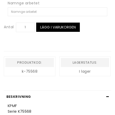
Namnge arbetet
Antal
LÄGG I VARUKORGEN
PRODUKTKOD:
LAGERSTATUS:
k-75568
I lager
BESKRIVNING
KPMF
Serie K75568