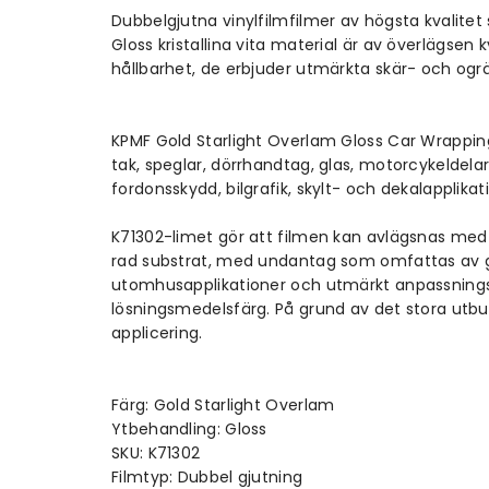
Dubbelgjutna vinylfilmfilmer av högsta kvalitet
Gloss kristallina vita material är av överlägsen
hållbarhet, de erbjuder utmärkta skär- och ogr
KPMF Gold Starlight Overlam Gloss
Car Wrappin
tak, speglar, dörrhandtag, glas, motorcykeldelar
fordonsskydd, bilgrafik, skylt- och dekalapplikat
K71302-limet gör att filmen kan avlägsnas med hj
rad substrat, med undantag som omfattas av ga
utomhusapplikationer och utmärkt anpassningsfö
lösningsmedelsfärg. På grund av det stora utbude
applicering.
Färg: Gold Starlight Overlam
Ytbehandling: Gloss
SKU: K71302
Filmtyp: Dubbel gjutning