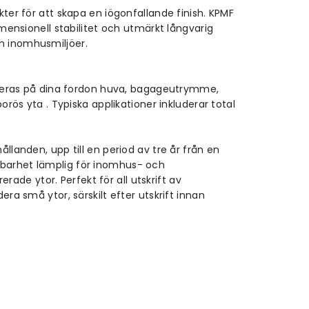
ter för att skapa en iögonfallande finish. KPMF
imensionell stabilitet och utmärkt långvarig
h inomhusmiljöer.
ceras på dina fordon huva, bagageutrymme,
orös yta . Typiska applikationer inkluderar total
llanden, upp till en period av tre år från en
lbarhet lämplig för inomhus- och
de ytor. Perfekt för all utskrift av
ra små ytor, särskilt efter utskrift innan