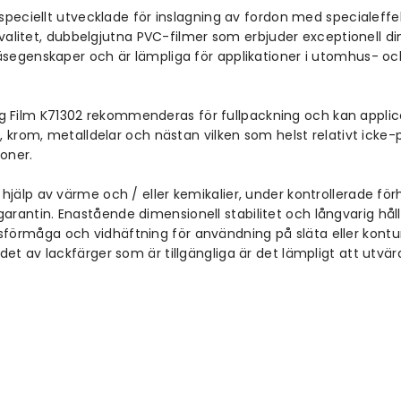
 speciellt utvecklade för inslagning av fordon med specialeffek
 kvalitet, dubbelgjutna PVC-filmer som erbjuder exceptionell d
äsegenskaper och är lämpliga för applikationer i utomhus- oc
g Film K71302 rekommenderas för fullpackning och kan appli
, krom, metalldelar och nästan vilken som helst relativt icke-p
ioner.
älp av värme och / eller kemikalier, under kontrollerade förhå
rantin. Enastående dimensionell stabilitet och långvarig hål
rmåga och vidhäftning för användning på släta eller konturera
t av lackfärger som är tillgängliga är det lämpligt att utvärde