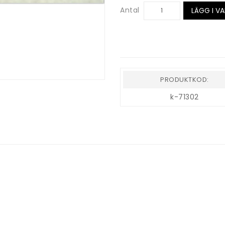
Antal
LÄGG I V
PRODUKTKOD:
k-71302