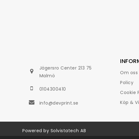
INFOR
Jägersro Center 213 75
Om oss
Malmö
Policy
0104300410
Cookie P
Köp & Vi
info@devprint.se
Powered by
Solvistatech AB