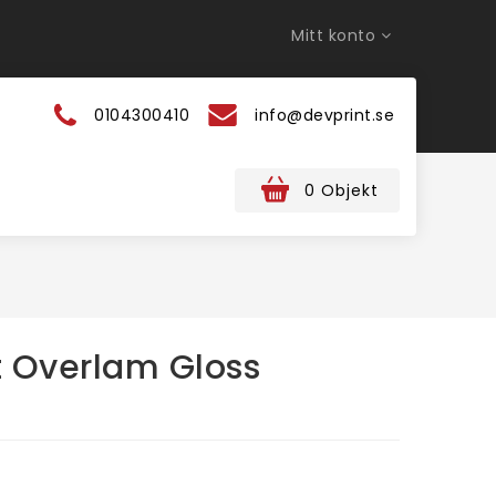
Mitt konto
0104300410
info@devprint.se
0 Objekt
t Overlam Gloss