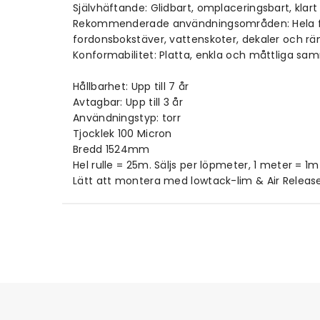
Självhäftande: Glidbart, omplaceringsbart, klar
Rekommenderade användningsområden: Hela fordons
fordonsbokstäver, vattenskoter, dekaler och rän
Konformabilitet: Platta, enkla och måttliga s
Hållbarhet: Upp till 7 år
Avtagbar: Upp till 3 år
Användningstyp: torr
Tjocklek 100 Micron
Bredd 1524mm
Hel rulle = 25m. Säljs per löpmeter, 1 meter = 1
Lätt att montera med lowtack-lim & Air Releas