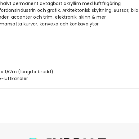
t halvt permanent avtagbart akryllim med luftfrigöring
industrin och grafik, Arkitektonisk skyltning, Bussar, bilar 
der, accenter och trim, elektronik, skinn & mer
ammansatta kurvor, konvexa och konkava ytor
m x 1,52m (längd x bredd)
e-luftkanaler