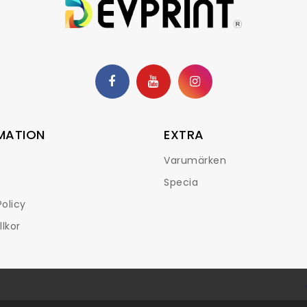
MATION
EXTRA
Varumärken
Specia
olicy
llkor