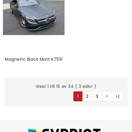
Magnetic Black Matt K75551-Vinyl
Visar 1 till 15 av 34 ( 3 sidor )
1
2
3
>
>|