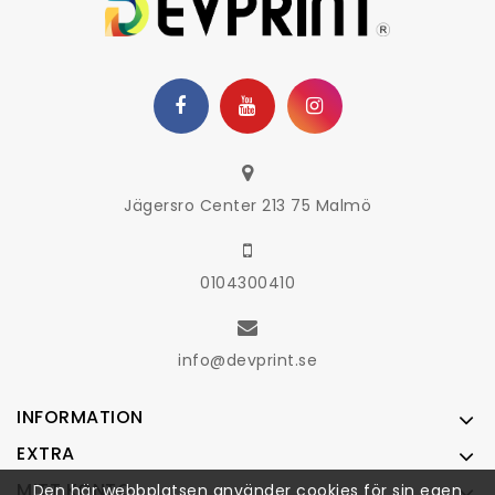
Jägersro Center 213 75 Malmö
0104300410
info@devprint.se
INFORMATION
EXTRA
MITT KONTO
Den här webbplatsen använder cookies för sin egen