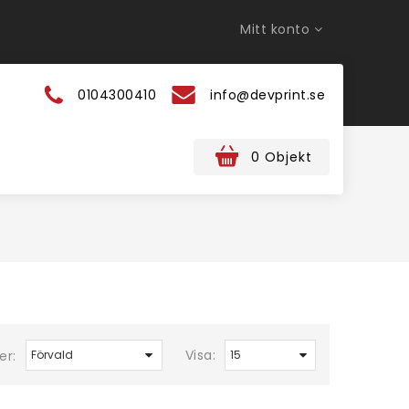
Mitt konto
0104300410
info@devprint.se
0 Objekt
Visa:
er: