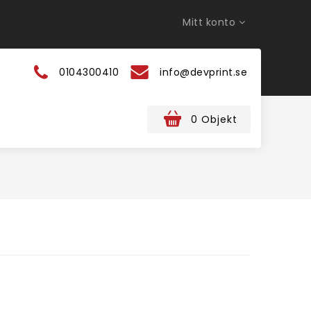
Mitt konto
0104300410
info@devprint.se
0 Objekt