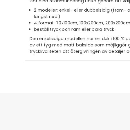
Gör dina reklamunderlag unika genom att välja
2 modeller: enkel- eller dubbelsidig (fram-
längst ned.)
4 format: 70x100cm, 100x200cm, 200x200c
beställ tryck och ram eller bara tryck
Den enkelsidiga modellen har en duk i 100 % 
av ett tyg med matt baksida som möjliggör gr
tryckkvaliteten att återgivningen av detaljer o