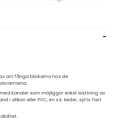
v av att fånga blickarna hos de
golvramarna.
ed kanaler som möjliggör enkel isättning av
i silikon eller PVC, en s.k. keder, sytts fast
bilitet.