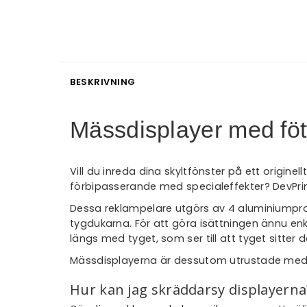
BESKRIVNING
Mässdisplayer med föt
Vill du inreda dina skyltfönster på ett origine
förbipasserande med specialeffekter? DevPrint
Dessa reklampelare utgörs av 4 aluminiumpr
tygdukarna. För att göra isättningen ännu enkla
längs med tyget, som ser till att tyget sitter
Mässdisplayerna är dessutom utrustade med två
Hur kan jag skräddarsy displayerna