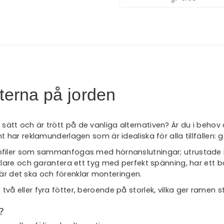
terna på jorden
llt sätt och är trött på de vanliga alternativen? Är du i beho
 har reklamunderlagen som är idealiska för alla tillfällen: 
ofiler som sammanfogas med hörnanslutningar; utrustade m
re och garantera ett tyg med perfekt spänning, har ett band 
 där det ska och förenklar monteringen.
 eller fyra fötter, beroende på storlek, vilka ger ramen sta
?