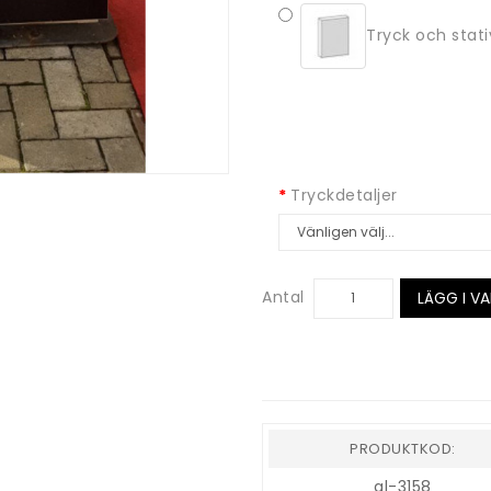
Tryck och stati
Tryckdetaljer
Antal
LÄGG I V
PRODUKTKOD:
gl-3158