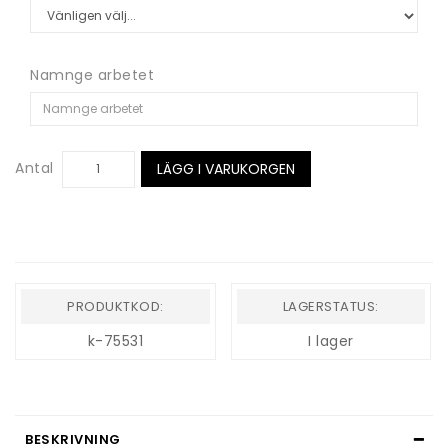
Namnge arbetet
Antal
LÄGG I VARUKORGEN
PRODUKTKOD:
LAGERSTATUS:
k-75531
I lager
BESKRIVNING