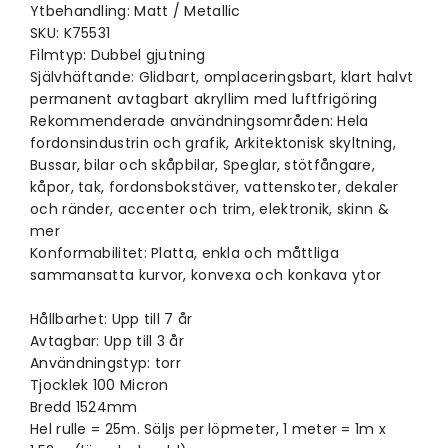
Ytbehandling: Matt / Metallic
SKU: K75531
Filmtyp: Dubbel gjutning
Självhäftande: Glidbart, omplaceringsbart, klart halvt
permanent avtagbart akryllim med luftfrigöring
Rekommenderade användningsområden: Hela
fordonsindustrin och grafik, Arkitektonisk skyltning,
Bussar, bilar och skåpbilar, Speglar, stötfångare,
kåpor, tak, fordonsbokstäver, vattenskoter, dekaler
och ränder, accenter och trim, elektronik, skinn &
mer
Konformabilitet: Platta, enkla och måttliga
sammansatta kurvor, konvexa och konkava ytor
Hållbarhet: Upp till 7 år
Avtagbar: Upp till 3 år
Användningstyp: torr
Tjocklek 100 Micron
Bredd 1524mm
Hel rulle = 25m. Säljs per löpmeter, 1 meter = 1m x