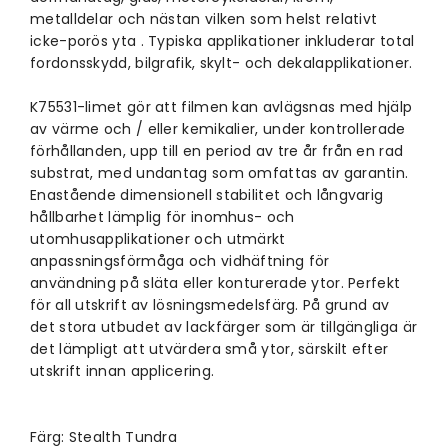
metalldelar och nästan vilken som helst relativt
icke-porös yta . Typiska applikationer inkluderar total
fordonsskydd, bilgrafik, skylt- och dekalapplikationer.
K75531-limet gör att filmen kan avlägsnas med hjälp
av värme och / eller kemikalier, under kontrollerade
förhållanden, upp till en period av tre år från en rad
substrat, med undantag som omfattas av garantin.
Enastående dimensionell stabilitet och långvarig
hållbarhet lämplig för inomhus- och
utomhusapplikationer och utmärkt
anpassningsförmåga och vidhäftning för
användning på släta eller konturerade ytor. Perfekt
för all utskrift av lösningsmedelsfärg. På grund av
det stora utbudet av lackfärger som är tillgängliga är
det lämpligt att utvärdera små ytor, särskilt efter
utskrift innan applicering.
Färg: Stealth Tundra