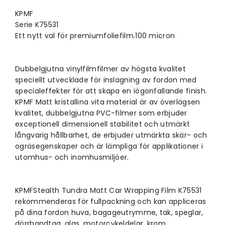
KPMF
Serie K75531
Ett nytt val för premiumfoliefilm.100 micron
Dubbelgjutna vinylfilmfilmer av högsta kvalitet
speciellt utvecklade för inslagning av fordon med
specialeffekter för att skapa en iögonfallande finish.
KPMF Matt kristallina vita material är av överlägsen
kvalitet, dubbelgjutna PVC-filmer som erbjuder
exceptionell dimensionell stabilitet och utmärkt
långvarig hållbarhet, de erbjuder utmärkta skär- och
ogräsegenskaper och är lämpliga för applikationer i
utomhus- och inomhusmiljöer.
KPMFStealth Tundra Matt
Car Wrapping Film K75531
rekommenderas för fullpackning och kan appliceras
på dina fordon huva, bagageutrymme, tak, speglar,
dörrhandtag, glas, motorcykeldelar, krom,