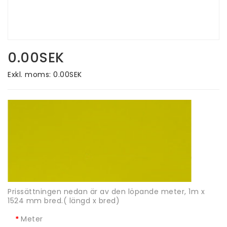
0.00SEK
Exkl. moms: 0.00SEK
Prissättningen nedan är av den löpande meter, 1m x
1524 mm bred.( längd x bred)
Meter