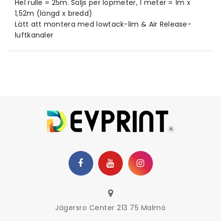
Hel rulle = 25m. Säljs per löpmeter, 1 meter = 1m x
1,52m (längd x bredd)
Lätt att montera med lowtack-lim & Air Release-
luftkanaler
Jägersro Center 213 75 Malmö