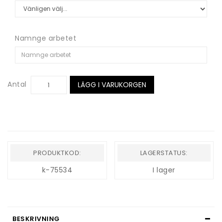
Namnge arbetet
Antal
LÄGG I VARUKORGEN
PRODUKTKOD:
LAGERSTATUS:
k-75534
I lager
BESKRIVNING