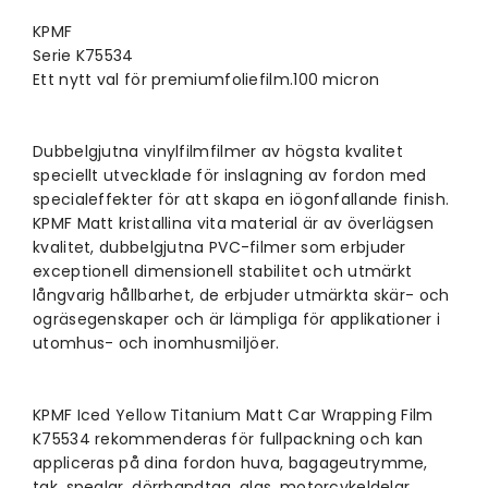
KPMF
Serie K75534
Ett nytt val för premiumfoliefilm.100 micron
Dubbelgjutna vinylfilmfilmer av högsta kvalitet
speciellt utvecklade för inslagning av fordon med
specialeffekter för att skapa en iögonfallande finish.
KPMF Matt kristallina vita material är av överlägsen
kvalitet, dubbelgjutna PVC-filmer som erbjuder
exceptionell dimensionell stabilitet och utmärkt
långvarig hållbarhet, de erbjuder utmärkta skär- och
ogräsegenskaper och är lämpliga för applikationer i
utomhus- och inomhusmiljöer.
KPMF Iced Yellow Titanium Matt
Car Wrapping Film
K75534 rekommenderas för fullpackning och kan
appliceras på dina fordon huva, bagageutrymme,
tak, speglar, dörrhandtag, glas, motorcykeldelar,