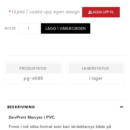
Fil,bild / Ladda upp egen design
LADDA UPP FIL
Antal
LÄGG I VARUKORGEN
PRODUKTKOD:
LAGERSTATUS:
pg-4689
I lager
BESKRIVNING
DevPrint
Menyer i PVC
Finns i två olika format som kan skräddarsys både på