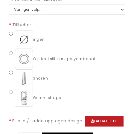
Tillbehör
ingen
Oljitter i slitstark polycarbonat
Snören
Gummistropp
Fil,bild / Ladda upp egen design
LADDA UPP FIL