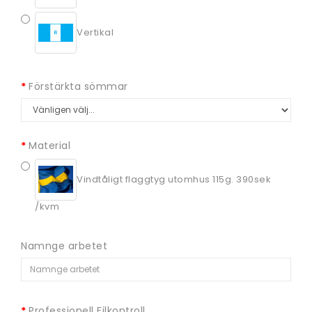
Vertikal
Förstärkta sömmar
Material
Vindtåligt flaggtyg utomhus 115g. 390sek
/kvm
Namnge arbetet
Professionell Filkontroll