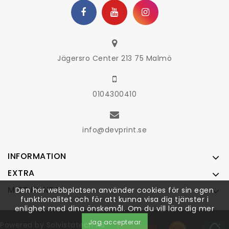
Jägersro Center 213 75 Malmö
0104300410
info@devprint.se
INFORMATION
EXTRA
MITT KONTO
Den här webbplatsen använder cookies för sin egen
funktionalitet och för att kunna visa dig tjänster i
enlighet med dina önskemål. Om du vill lära dig mer
Jag accepterar
Powered by
Solvistatech AB