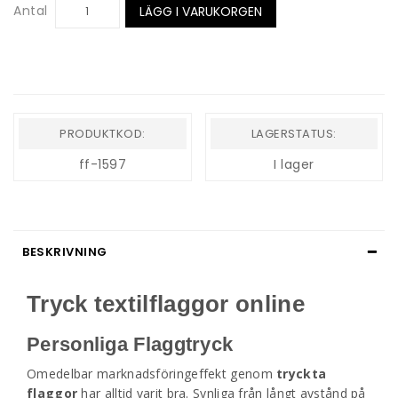
Antal
LÄGG I VARUKORGEN
PRODUKTKOD:
LAGERSTATUS:
ff-1597
I lager
BESKRIVNING
Tryck textilflaggor online
Personliga Flaggtryck
Omedelbar marknadsföringeffekt genom
tryckta
flaggor
har alltid varit bra. Synliga från långt avstånd på