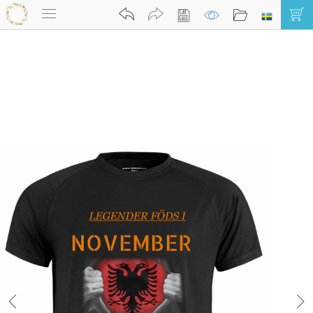
Mitt konto
0
T-shirtar med digitaltryck