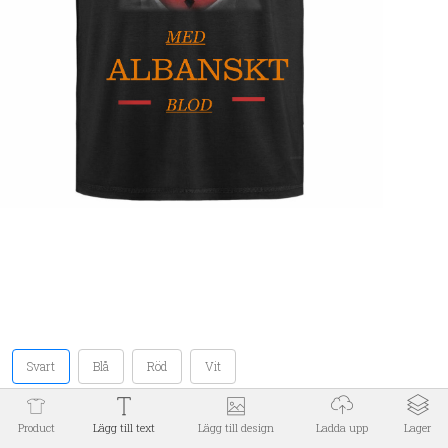
Jägersro Center 213 75 Malmö
0104300410
info@devprint.se
INFORMATION
EXTRA
MITT KONTO
Powered by
Solvistatech AB
Den här webbplatsen använder cookies för sin egen
funktionalitet och för att kunna visa dig tjänster i
enlighet med dina önskemål. Om du vill lära dig mer
Jag accepterar