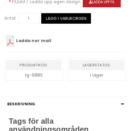
Fil,bild / Ladda upp egen design
LADDA UPP FIL
Antal
LÄGG I VARUKORGEN
Ladda ner mall
PRODUKTKOD:
LAGERSTATUS:
tg-9885
I lager
BESKRIVNING
Tags för alla
användningsområden