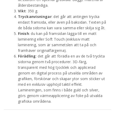
åldersbeständiga.
Vikt
: 350 g.
Tryckanvisningar
: det går att antingen trycka
endast framsida, eller även på baksidan. Texten på
de båda sidorna kan vara samma eller skilja sig åt.
Finish
: du kan på framsidan lägga till en matt
laminering eller Soft Touch (exklusiv matt
laminering, som är sammetslen att ta på och
framhäver originalfärgerna).
Förädling
: det går att förädla en av de två tryckta
sidorna genom två procedurer. 3D-färg,
transparent med hög tjocklek och applicerad
genom en digital process på utvalda områden av
grafiken, förskönar och skapar ytor som sticker ut
med en exklusiv upphöjd taktil effekt.
Lamineringen, som finns i både guld och silver,
görs genom värmeapplicering av folie på utvalda
grafiska områdena.