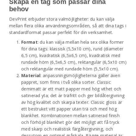
Skapa en tag som passar dina
behov
DevPrint erbjuder stora valmöjligheter: du kan välja
mellan flera olika användningsområden, så att dina tags i
standardformat passar perfekt för din verksamhet.
Format
: du kan välja mellan hela sex olika former
för dina tags: klassisk (5,5x10 cm), rund (diameter
6,5 cm), kvadratisk (6,5x6,5 cm), kvadratisk med
rundade hörn (6,5x6,5 cm), rektangulär (6,5x10 cm)
och rektangulär med rundade hörn (5,5x10 cm).
Material
: anpassningsmöjligheterna gäller även
pappret, som finns i två olika sorter. Classic
demimatt är ett matt papper med hög vithet och
satinerad yta; det är träfritt och ger bildåtergivning
av hög kvalitet och skarpa texter. Classic gloss är
ett bestruket vitt papper utan trä och med hög
blankhet. Kombinationen mellan satinerad finish
och förhöjd blankhet gör det möjligt att få tryck
med skarp och realistisk färgåtergivning, och
dessutom en optimal gråskala. Bägge material är