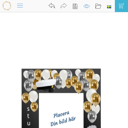
Mitt konto
0
6b Välj Ram