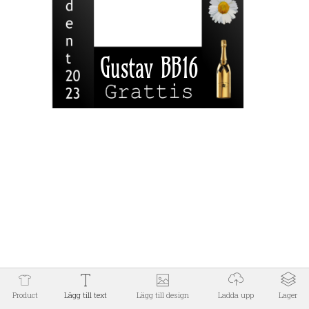
Jägersro Center 213 75 Malmö
0104300410
info@devprint.se
INFORMATION
EXTRA
MITT KONTO
Powered by
Solvistatech AB
Den här webbplatsen använder cookies för sin egen
funktionalitet och för att kunna visa dig tjänster i
enlighet med dina önskemål. Om du vill lära dig mer
Jag accepterar